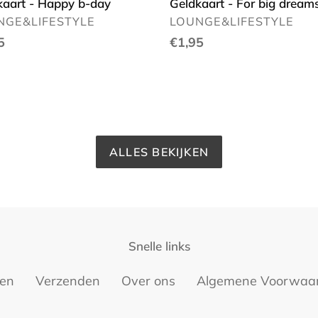
kaart - Happy b-day
Geldkaart - For big dream
KOPER
VERKOPER
NGE&LIFESTYLE
LOUNGE&LIFESTYLE
ale
5
Normale
€1,95
prijs
ALLES BEKIJKEN
Snelle links
ren
Verzenden
Over ons
Algemene Voorwaa