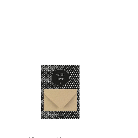
Geldkaart
-
With
love