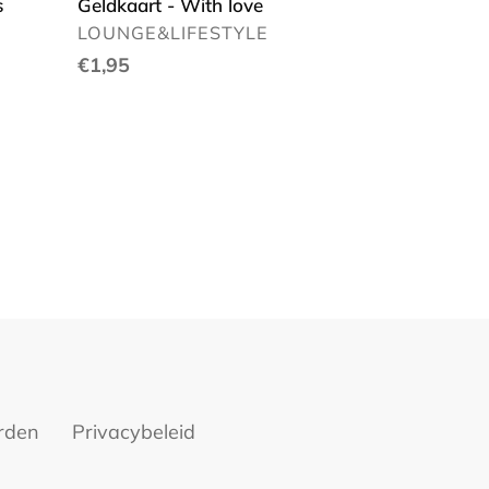
s
Geldkaart - With love
VERKOPER
LOUNGE&LIFESTYLE
Normale
€1,95
prijs
rden
Privacybeleid