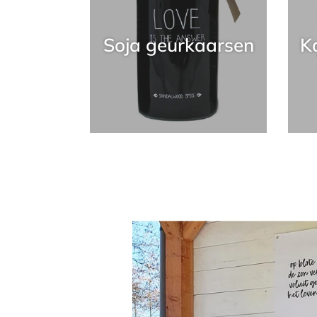
Soja geurkaarsen
K