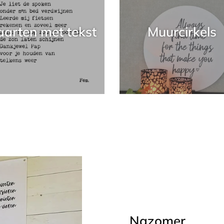
aarten met tekst
Muurcirkels
Nazomer