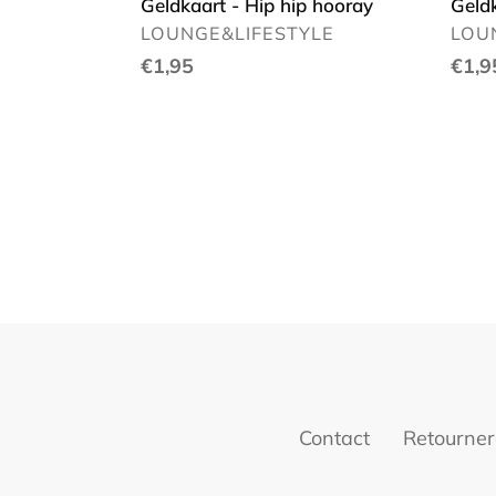
Geldkaart - Hip hip hooray
Geld
VERKOPER
VER
LOUNGE&LIFESTYLE
LOU
Normale
€1,95
Norm
€1,9
prijs
prijs
Contact
Retourne